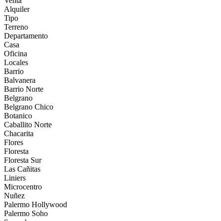
Venta
Alquiler
Tipo
Terreno
Departamento
Casa
Oficina
Locales
Barrio
Balvanera
Barrio Norte
Belgrano
Belgrano Chico
Botanico
Caballito Norte
Chacarita
Flores
Floresta
Floresta Sur
Las Cañitas
Liniers
Microcentro
Nuñez
Palermo Hollywood
Palermo Soho