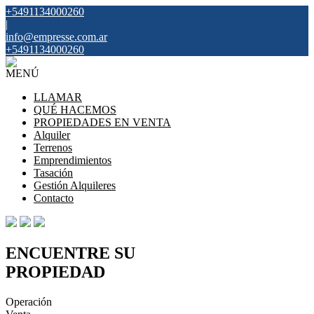
+5491134000260
|
info@empresse.com.ar
+5491134000260
MENÚ
LLAMAR
QUÉ HACEMOS
PROPIEDADES EN VENTA
Alquiler
Terrenos
Emprendimientos
Tasación
Gestión Alquileres
Contacto
ENCUENTRE SU
PROPIEDAD
Operación