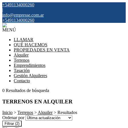
+5491134000260
|
info@empresse.com.ar
+5491134000260
MENÚ
LLAMAR
QUÉ HACEMOS
PROPIEDADES EN VENTA
Alquiler
Terrenos
Emprendimientos
Tasación
Gestión Alquileres
Contacto
0 Resultados de búsqueda
TERRENOS EN ALQUILER
Inicio
>
Terrenos
>
Alquiler
> Resultados
Ordenar por
Filtrar
(2)